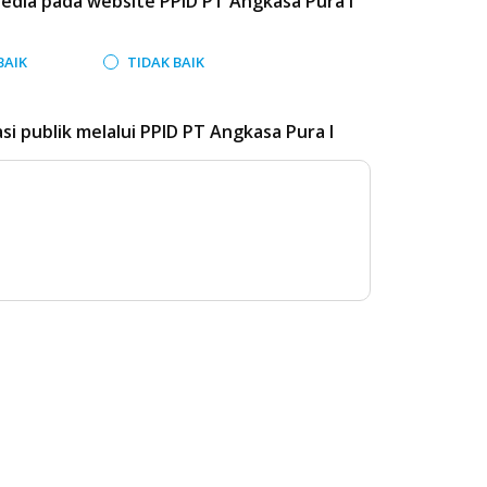
edia pada website PPID PT Angkasa Pura I
BAIK
TIDAK BAIK
 publik melalui PPID PT Angkasa Pura I