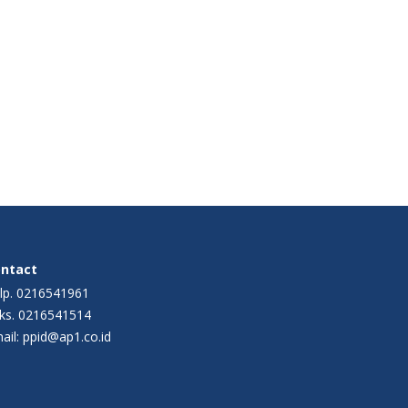
ntact
lp. 0216541961
ks. 0216541514
ail: ppid@ap1.co.id