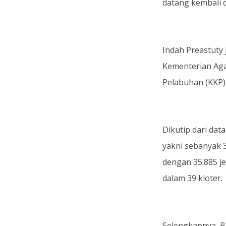
datang kembali d
Indah Preastuty 
Kementerian Aga
Pelabuhan (KKP)
Dikutip dari da
yakni sebanyak 
dengan 35.885 j
dalam 39 kloter.
Selengkapnya, B