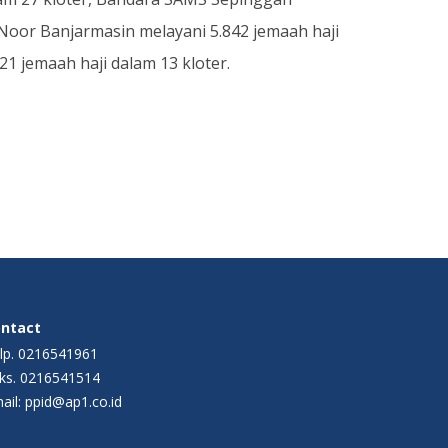
 Noor Banjarmasin melayani 5.842 jemaah haji
1 jemaah haji dalam 13 kloter.
ntact
lp. 0216541961
ks. 0216541514
ail: ppid@ap1.co.id