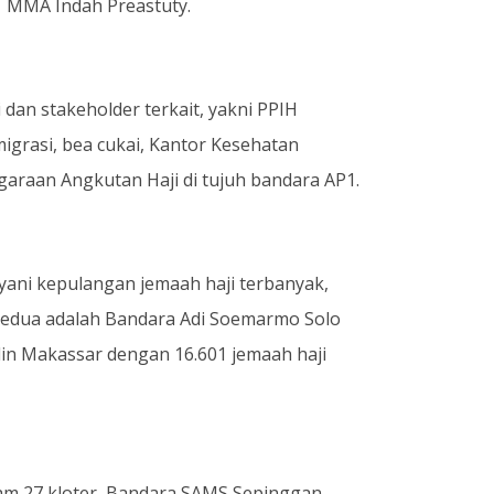
P1 MMA Indah Preastuty.
dan stakeholder terkait, yakni PPIH
rasi, bea cukai, Kantor Kesehatan
araan Angkutan Haji di tujuh bandara AP1.
yani kepulangan jemaah haji terbanyak,
 kedua adalah Bandara Adi Soemarmo Solo
din Makassar dengan 16.601 jemaah haji
am 27 kloter, Bandara SAMS Sepinggan