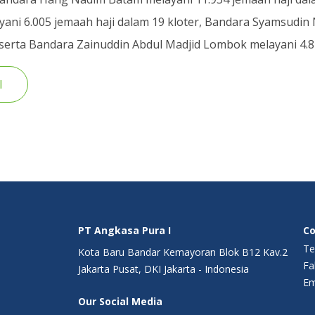
ani 6.005 jemaah haji dalam 19 kloter, Bandara Syamsudin
 serta Bandara Zainuddin Abdul Madjid Lombok melayani 4.82
I
PT Angkasa Pura I
Co
Te
Kota Baru Bandar Kemayoran Blok B12 Kav.2
Fa
Jakarta Pusat, DKI Jakarta - Indonesia
Em
Our Social Media