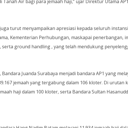
i Tanah Air bagi para jemaah haji,” ujar Direktur Utama A
juga turut menyampaikan apresiasi kepada seluruh instansi 
ma, Kementerian Perhubungan, maskapai penerbangan, imig
, serta ground handling , yang telah mendukung penyelengg
ta, Bandara Juanda Surabaya menjadi bandara AP1 yang mela
39.167 jemaah yang tergabung dalam 106 kloter. Di urutan
emaah haji dalam 100 kloter, serta Bandara Sultan Hasanud
andara Hang Nadim Batam melayani 11.934 jemaah haji dal