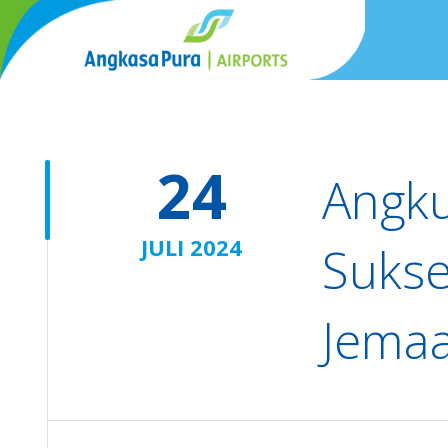
24
Angku
JULI 2024
Sukse
Jemaa